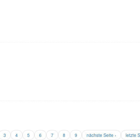
3
4
5
6
7
8
9
nächste Seite ›
letzte 