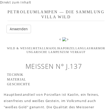
Direkt zum Inhalt
PETROLEUMLAMPEN — DIE SAMMLUNG
VILLA WILD
WILD & WESSEL
METALL
MAJOLIKA
PORZELLAN
GLAS
MARMOR
UNGARISCHE LAMPEN
ZUM VERKAUF
MEISSEN N° J.137
TECHNIK
MATERIAL
GESCHICHTE
14''' Kosmosbrenner von Wild & Wessel, Berlin
Meissener Porzellan
Hauptbestandteil von Porzellan ist Kaolin, ein feines,
eisenfreies und weißes Gestein, im Volksmund auch
Pariser Schirm
"weißes Gold" genannt. Die Qualität des Meissener