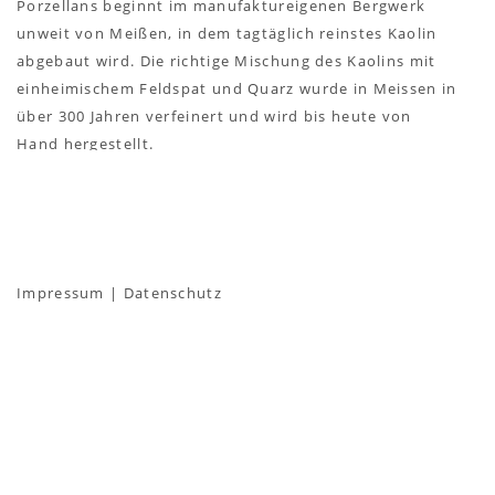
Porzellans beginnt im manufaktureigenen Bergwerk
unweit von Meißen, in dem tagtäglich reinstes Kaolin
abgebaut wird. Die richtige Mischung des Kaolins mit
einheimischem Feldspat und Quarz wurde in Meissen in
über 300 Jahren verfeinert und wird bis heute von
Hand hergestellt.
Die Lampe stammt aus der Sammlung von Werner
Pempel.
Impressum
|
Datenschutz