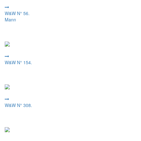
W&W N° 56.
Mann
W&W N° 154.
W&W N° 308.