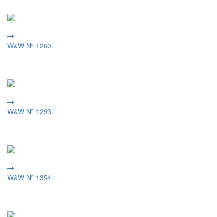
W&W N° 1260.
W&W N° 1293.
W&W N° 1354.