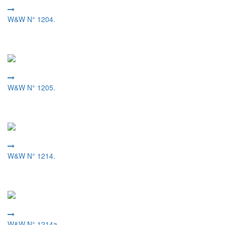
W&W N° 1204.
W&W N° 1205.
W&W N° 1214.
W&W N° 1214a.