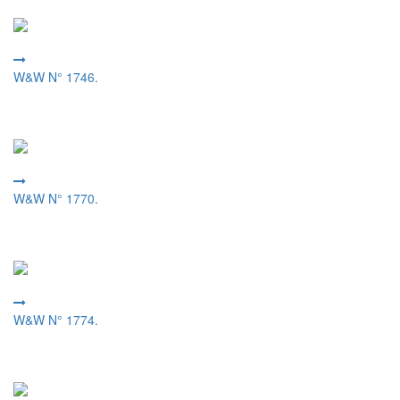
W&W N° 1746.
W&W N° 1770.
W&W N° 1774.