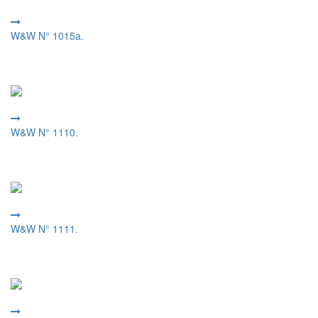
W&W N° 1015a.
W&W N° 1110.
W&W N° 1111.