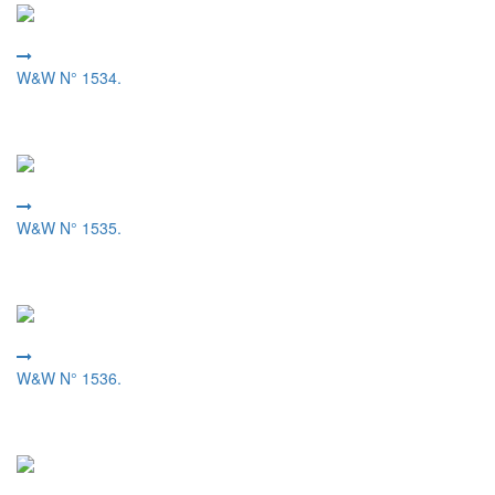
W&W N° 1534.
W&W N° 1535.
W&W N° 1536.