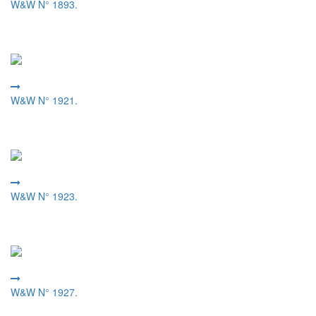
W&W N° 1893.
W&W N° 1921.
W&W N° 1923.
W&W N° 1927.