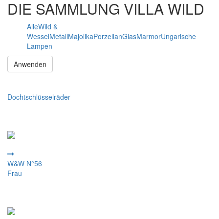
DIE SAMMLUNG VILLA WILD
Alle
Wild &
Wessel
Metall
Majolika
Porzellan
Glas
Marmor
Ungarische
Lampen
Dochtschlüsselräder
W&W N°56
Frau