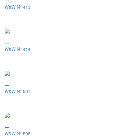
W&W N° 413.
W&W N° 414.
W&W N° 501.
W&W N° 508.