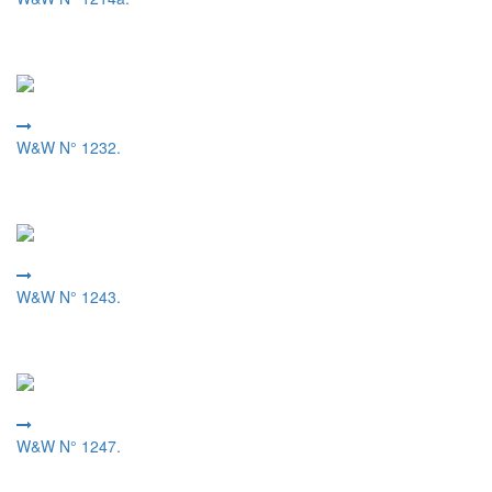
W&W N° 1232.
W&W N° 1243.
W&W N° 1247.