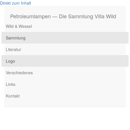
Direkt zum Inhalt
Petroleumlampen — Die Sammlung Villa Wild
Wild & Wessel
Sammlung
Literatur
Logo
Verschiedenes
Links
Kontakt