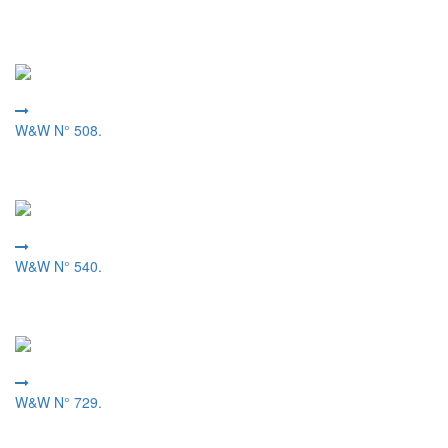
W&W N° 508.
W&W N° 540.
W&W N° 729.