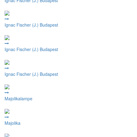
Ignac Fischer (J.) Budapest
Ignac Fischer (J.) Budapest
Ignac Fischer (J.) Budapest
Ignac Fischer (J.) Budapest
Majolikalampe
Majolika