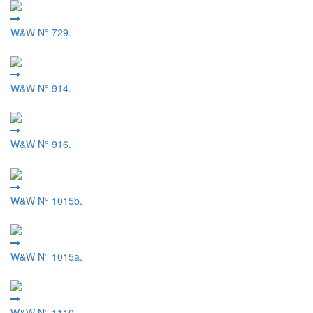
W&W N° 729.
W&W N° 914.
W&W N° 916.
W&W N° 1015b.
W&W N° 1015a.
W&W N° 1110.