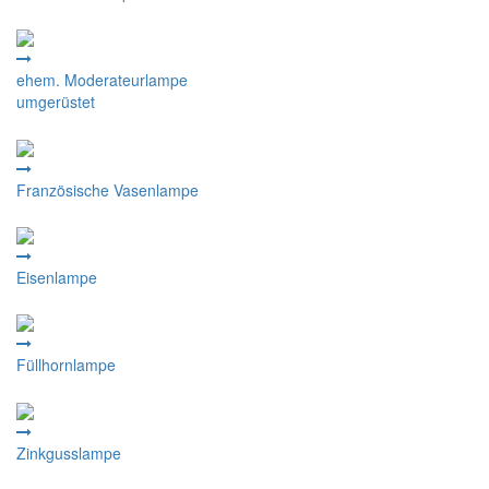
ehem. Moderateurlampe
umgerüstet
Französische Vasenlampe
Eisenlampe
Füllhornlampe
Zinkgusslampe