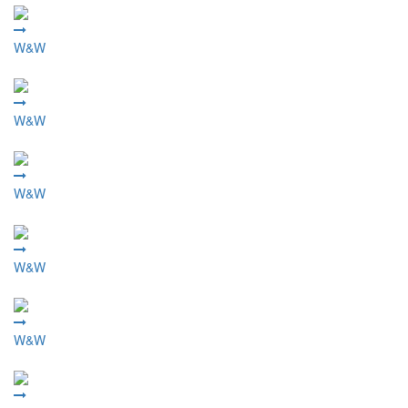
W&W
W&W
W&W
W&W
W&W