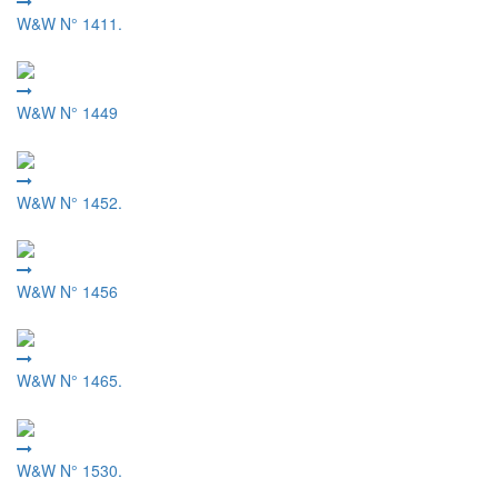
W&W N° 1411.
W&W N° 1449
W&W N° 1452.
W&W N° 1456
W&W N° 1465.
W&W N° 1530.