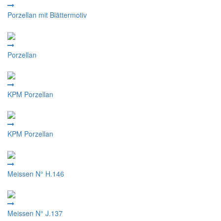
Porzellan mit Blättermotiv
Porzellan
KPM Porzellan
KPM Porzellan
Meissen N° H.146
Meissen N° J.137