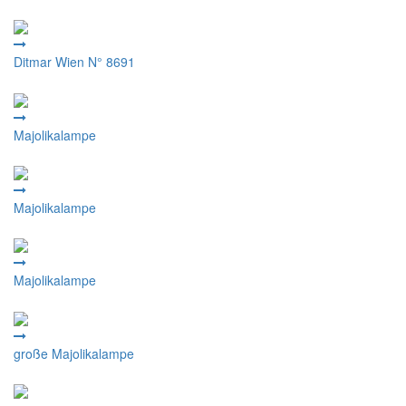
Ditmar Wien N° 8691
Majolikalampe
Majolikalampe
Majolikalampe
große Majolikalampe