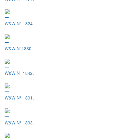
W&W N° 1824.
W&W N°1830.
W&W N° 1842.
W&W N° 1891.
W&W N° 1893.