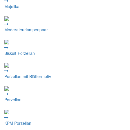
Majolika
Moderateurlampenpaar
Biskuit-Porzellan
Porzellan mit Blättermotiv
Porzellan
KPM Porzellan