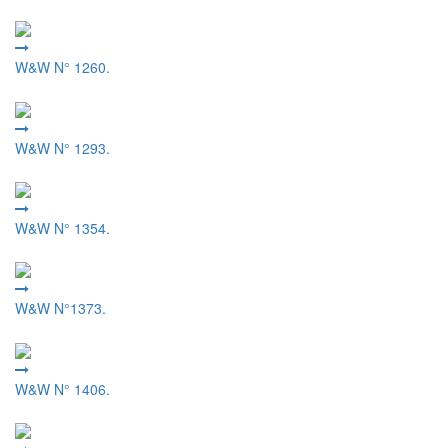
W&W N° 1260.
W&W N° 1293.
W&W N° 1354.
W&W N°1373.
W&W N° 1406.