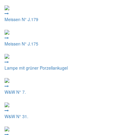
Meissen N° J.179
Meissen N° J.175
Lampe mit grüner Porzellankugel
W&W N° 7.
W&W N° 31.