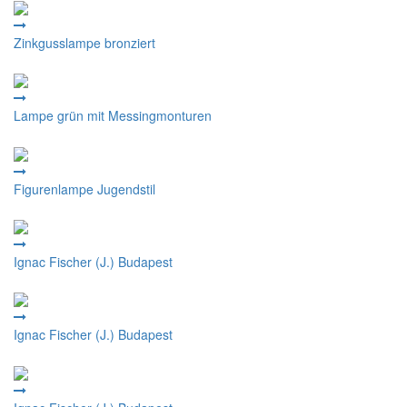
Zinkgusslampe bronziert
Lampe grün mit Messingmonturen
Figurenlampe Jugendstil
Ignac Fischer (J.) Budapest
Ignac Fischer (J.) Budapest