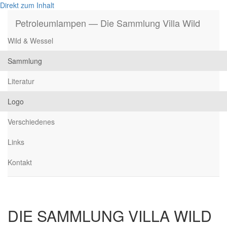
Direkt zum Inhalt
Petroleumlampen — Die Sammlung Villa Wild
Wild & Wessel
Sammlung
Literatur
Logo
Verschiedenes
Links
Kontakt
DIE SAMMLUNG VILLA WILD